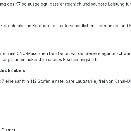
stung des K7 so ausgelegt, dass er reichlich und saubere Leistung fü
7 problemlos an Kopfhörer mit unterschiedlichen Impedanzen und Em
anderem mit CNC-Maschinen bearbeitet wurde. Seine elegante schwa
orgt für ein äußerst luxuriöses Erscheinungsbild.
des Erlebnis
 eine sanft in 112 Stufen einstellbare Lautstärke, frei von Kanal
 District,