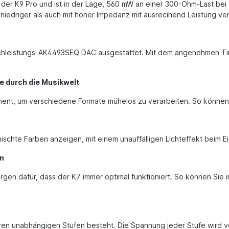
er K9 Pro und ist in der Lage, 560 mW an einer 300-Ohm-Last bei 
it niedriger als auch mit hoher Impedanz mit ausrecihend Leistung v
n Hochleistungs-AK4493SEQ DAC ausgestattet. Mit dem angenehmen 
e durch die Musikwelt
t, um verschiedene Formate mühelos zu verarbeiten. So können S
chte Farben anzeigen, mit einem unauffälligen Lichteffekt beim E
en
gen dafür, dass der K7 immer optimal funktioniert. So können Sie
reren unabhängigen Stufen besteht. Die Spannung jeder Stufe wird