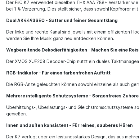
Der FiiO K7 verwendet dieselben THX AAA 788+ Verstärker wie d
bei 1 % Verzerrung. Dies stellt sicher, dass sowohl Kopfhörer m
Dual AK4493SEQ - Satter und feiner Gesamtklang
Der linke und rechte Kanal sind jeweils mit einem effiziente
werden Sie Ihre Musik ganz neu entdecken können.
Wegbereitende Dekodierfähigkeiten - Machen Sie eine Reis
Der XMOS XUF208 Decoder-Chip nutzt ein duales Taktmanagemen
RGB-Indikator - Für einen farbenfrohen Auftritt
Die RGB-Anzeigeleuchten können sowohl einzelne als auch gemis
Mehrere intelligente Schutzsysteme - Sorgenfreies Zuhör
Überhitzungs-, Überlastungs- und Gleichstromschutzsysteme sor
genießen.
Innen und außen konsistent - Für reines, sauberes Hören
Der K7 verfügt über ein leistungsstarkes Design, das aus meh