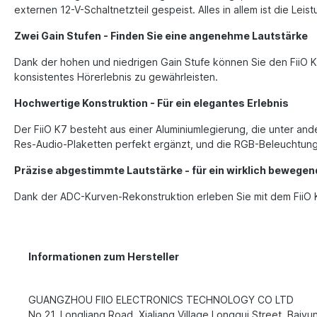
externen 12-V-Schaltnetzteil gespeist. Alles in allem ist die Lei
Zwei Gain Stufen - Finden Sie eine angenehme Lautstärke
Dank der hohen und niedrigen Gain Stufe können Sie den FiiO K
konsistentes Hörerlebnis zu gewährleisten.
Hochwertige Konstruktion - Für ein elegantes Erlebnis
Der FiiO K7 besteht aus einer Aluminiumlegierung, die unter 
Res-Audio-Plaketten perfekt ergänzt, und die RGB-Beleuchtung s
Präzise abgestimmte Lautstärke - für ein wirklich bewegen
Dank der ADC-Kurven-Rekonstruktion erleben Sie mit dem FiiO K7
Informationen zum Hersteller
GUANGZHOU FIIO ELECTRONICS TECHNOLOGY CO LTD
No.21, Longliang Road, Xialiang Village,Longgui Street, Baiyun