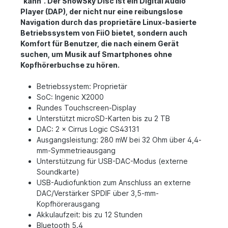
"kann". Der SnowSky Disc ist ein Digital Audio
Player (DAP), der nicht nur eine reibungslose
Navigation durch das proprietäre Linux-basierte
Betriebssystem von FiiO bietet, sondern auch
Komfort für Benutzer, die nach einem Gerät
suchen, um Musik auf Smartphones ohne
Kopfhörerbuchse zu hören.
Betriebssystem: Proprietär
SoC: Ingenic X2000
Rundes Touchscreen-Display
Unterstützt microSD-Karten bis zu 2 TB
DAC: 2 × Cirrus Logic CS43131
Ausgangsleistung: 280 mW bei 32 Ohm über 4,4-
mm-Symmetrieausgang
Unterstützung für USB-DAC-Modus (externe
Soundkarte)
USB-Audiofunktion zum Anschluss an externe
DAC/Verstärker SPDIF über 3,5-mm-
Kopfhörerausgang
Akkulaufzeit: bis zu 12 Stunden
Bluetooth 5.4