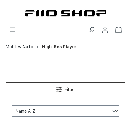
Mobiles Audio
High-Res Player
Filter