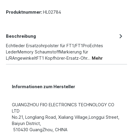
Produktnummer:
HL02784
Beschreibung
Echtleder Ersatzohrpolster für FT1/FT1ProEchtes
LederMemory SchaumstoffMarkierung für
L/RAngewinkeltFT1 Kopfhörer-Ersatz-Ohr…
Mehr
Informationen zum Hersteller
GUANGZHOU FIIO ELECTRONICS TECHNOLOGY CO
LTD
No.21, Longliang Road, Xialiang Village,Longgui Street,
Baiyun District,
510430 GuangZhou, CHINA