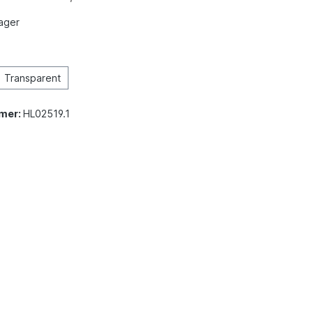
ager
Transparent
mer:
HL02519.1