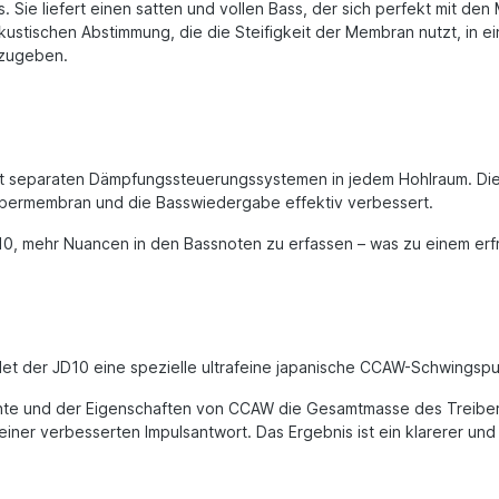
. Sie liefert einen satten und vollen Bass, der sich perfekt mit d
akustischen Abstimmung, die die Steifigkeit der Membran nutzt, in 
erzugeben.
t separaten Dämpfungssteuerungssystemen in jedem Hohlraum. Dies
bermembran und die Basswiedergabe effektiv verbessert.
 mehr Nuancen in den Bassnoten zu erfassen – was zu einem erfris
det der JD10 eine spezielle ultrafeine japanische CCAW-Schwingsp
hte und der Eigenschaften von CCAW die Gesamtmasse des Treibers 
einer verbesserten Impulsantwort. Das Ergebnis ist ein klarerer u