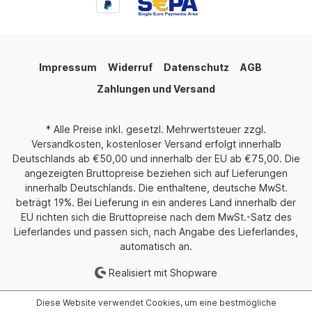
von lokaler Musik von einem NAS oder anderen
Geräten und den einfachen Zugriff auf den
Streaming-Musikkatalog ermöglichen. Wenn Sie
mehrere Audiosysteme eingerichtet haben,
können Sie mit Roon verschiedene Geräte
Impressum
Widerruf
Datenschutz
AGB
steuern, um unterschiedliche oder dieselbe Musik
abzuspielen - für ein vollständig integriertes und
Zahlungen und Versand
bequemes Streaming-Erlebnis. An der Roon
Ready-Zertifizierung wird derzeit gearbeitet,
Roon läuft bis dahin im Testbetrieb, jedoch ohne
* Alle Preise inkl. gesetzl. Mehrwertsteuer zzgl.
Einschränkung der Funktionen, der SR11 wird
Versandkosten
, kostenloser Versand erfolgt innerhalb
aber bis dahin unterRoon nicht als SR11
Deutschlands ab €50,00 und innerhalb der EU ab €75,00. Die
angezeigt. FIIO wird später offiziell bekannt
angezeigten Bruttopreise beziehen sich auf Lieferungen
geben, wenn die Funktionalität fertig
ist. Umfassende digitale Ausgänge Die optischen,
innerhalb Deutschlands. Die enthaltene, deutsche MwSt.
koaxialen, USB-Typ-A- und USB-Typ-C-
beträgt 19%. Bei Lieferung in ein anderes Land innerhalb der
Digitalausgänge sorgen dafür, dass Sie das Gerät
EU richten sich die Bruttopreise nach dem MwSt.-Satz des
Ihrer Wahl für Musikstreaming in Echtzeit
Lieferlandes und passen sich, nach Angabe des Lieferlandes,
problemlos anschließen können. Hören Sie HiFi-
automatisch an.
Musik, ohne auf Kabeln angewiesen zu
sein. Leistungsstarker Multi-Core-Prozessor mit
Realisiert mit Shopware
extrem niedrigem Stromverbrauch Der SR11 ist mit
dem leistungsstarken X2000-Mehrkernprozessor
ausgestattet, wobei ein Kern auf dem
Diese Website verwendet Cookies, um eine bestmögliche