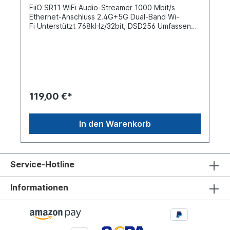
FiiO SR11 WiFi Audio-Streamer 1000 Mbit/s
Ethernet-Anschluss 2.4G+5G Dual-Band Wi-
Fi Unterstützt 768kHz/32bit, DSD256 Umfassende
digitale Ausgänge Unterstützt verschiedene
Musik-Apps Benutzerdefiniertes LCD-
Display Infrarot-Fernbedienung Zwei USB-
AusgängeUnterstützt Airplay/ Roon Erweiterbare
Funktionalität über zukünftige Firmware
UpdatesSR11 Musik-Streaming-Receiver Der SR11
ist ein leistungsstarker, verlustfreier Streaming-
119,00 €*
Musikempfänger, auch bekannt als Streamer, der
verschiedene Netzwerk-Streaming-Protokolle
unterstützt. In Verbindung mit einem externen
In den Warenkorb
Digital Analog Wandler wie dem FiiO K11 oder
einem HiFi-System können Sie damit ganz einfach
ein Streaming-System einrichten und verlustfreie
Audio-Streams mit hoher Bitrate
Service-Hotline
genießen. AirPlay-Streaming-Protokoll Verbinden
Sie sich mit einem iPhone, iPad, MacBook, iMac
oder Mac mini und streamen Sie über AirPlay zum
Informationen
SR11 für ein reibungsloses und bequemes
Hörerlebnis. Genießen Sie zukünftig auch Roon
Ready Streaming Mit Roon können Sie sowohl
Online- als auch lokale Musikbibliotheken bequem
verwalten, indem Sie die schnelle Wiedergabe