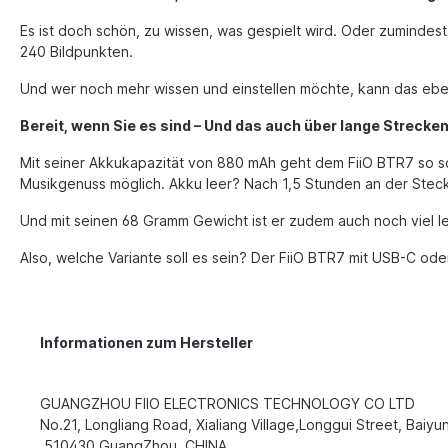
Es ist doch schön, zu wissen, was gespielt wird. Oder zumindest
240 Bildpunkten.
Und wer noch mehr wissen und einstellen möchte, kann das ebenfa
Bereit, wenn Sie es sind – Und das auch über lange Strecke
Mit seiner Akkukapazität von 880 mAh geht dem FiiO BTR7 so sc
Musikgenuss möglich. Akku leer? Nach 1,5 Stunden an der Ste
Und mit seinen 68 Gramm Gewicht ist er zudem auch noch viel l
Also, welche Variante soll es sein? Der FiiO BTR7 mit USB-C ode
Informationen zum Hersteller
GUANGZHOU FIIO ELECTRONICS TECHNOLOGY CO LTD
No.21, Longliang Road, Xialiang Village,Longgui Street, Baiyun
510430 GuangZhou, CHINA