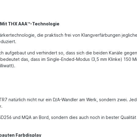
 Mit THX AAA™-Technologie
stärkertechnologie, die praktisch frei von Klangverfärbungen jegli
duziert.
sch aufgebaut und verhindert so, dass sich die beiden Kanäle gegense
 bedeutet das, dass im Single-Ended-Modus (3,5 mm Klinke) 150 Mil
liwatt).
 BTR7 natürlich nicht nur ein D/A-Wandler am Werk, sondern zwei. J
y.
DSD256 und MQA an Bord, sondern dies auch noch in bester Qualität
bauten Farbdisplay