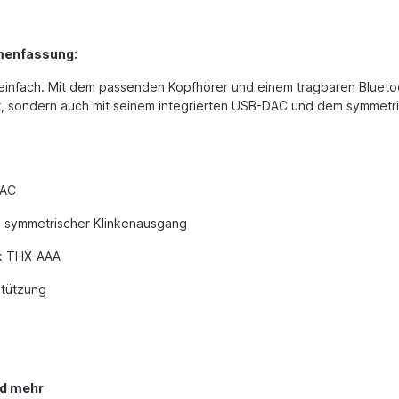
mmenfassung:
z einfach. Mit dem passenden Kopfhörer und einem tragbaren Blueto
tät, sondern auch mit seinem integrierten USB-DAC und dem symmetr
DAC
m symmetrischer Klinkenausgang
nk THX-AAA
stützung
nd mehr