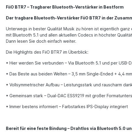
FiiO BTR7 – Tragbarer Bluetooth-Verstärker in Bestform
Der tragbare Bluetooth-Verstärker FiiO BTR7 in der Zusa
Unterwegs in bester Qualität Musik zu hören ist eigentlich gan
mit Bluetooth 5.1 und allen aktuellen Codecs in höchster Quali
Dann lesen Sie doch einfach weiter.
Die Highlights des FiiO BTR7 im Überblick:
• Hier werden Sie verbunden – Via Bluetooth 5.1 und per USB-
• Das Beste aus beiden Welten – 3,5 mm Single-Ended + 4,4 m
• Vollsymmetrischer Aufbau – Leistungsstark und rauscharm da
• Gemeinsam stark – Dual-DAC ESS9219 mit großer Formatunter
• Immer bestens informiert – Farbstarkes IPS-Display integriert
Bereit für eine feste Bindung – Drahtlos via Bluetooth 5.0 u