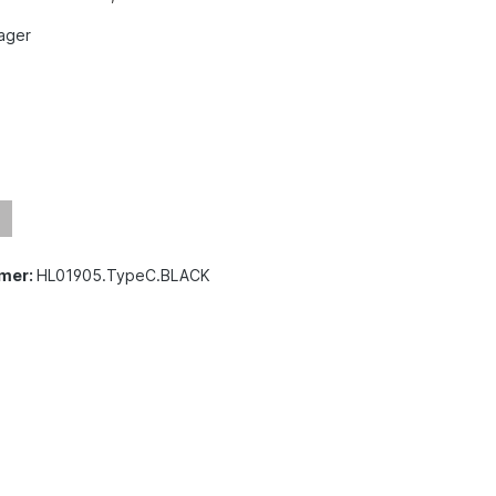
ager
mer:
HL01905.TypeC.BLACK