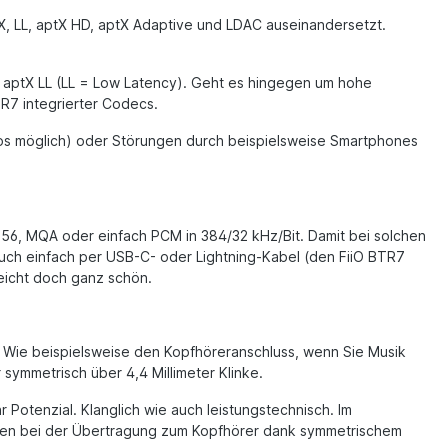
X, LL, aptX HD, aptX Adaptive und LDAC auseinandersetzt.
 aptX LL (LL = Low Latency). Geht es hingegen um hohe
TR7 integrierter Codecs.
los möglich) oder Störungen durch beispielsweise Smartphones
256, MQA oder einfach PCM in 384/32 kHz/Bit. Damit bei solchen
auch einfach per USB-C- oder Lightning-Kabel (den FiiO BTR7
leicht doch ganz schön.
. Wie beispielsweise den Kopfhöreranschluss, wenn Sie Musik
symmetrisch über 4,4 Millimeter Klinke.
r Potenzial. Klanglich wie auch leistungstechnisch. Im
ungen bei der Übertragung zum Kopfhörer dank symmetrischem