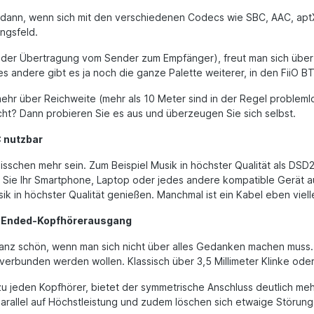
ns dann, wenn sich mit den verschiedenen Codecs wie SBC, AAC, apt
ngsfeld.
i der Übertragung vom Sender zum Empfänger), freut man sich über
les andere gibt es ja noch die ganze Palette weiterer, in den FiiO B
ehr über Reichweite (mehr als 10 Meter sind in der Regel problem
nicht? Dann probieren Sie es aus und überzeugen Sie sich selbst.
C nutzbar
sschen mehr sein. Zum Beispiel Musik in höchster Qualität als DSD
en Sie Ihr Smartphone, Laptop oder jedes andere kompatible Gerät 
ik in höchster Qualität genießen. Manchmal ist ein Kabel eben viel
e-Ended-Kopfhörerausgang
 ganz schön, wenn man sich nicht über alles Gedanken machen muss
erbunden werden wollen. Klassisch über 3,5 Millimeter Klinke oder 
hezu jeden Kopfhörer, bietet der symmetrische Anschluss deutlich meh
 parallel auf Höchstleistung und zudem löschen sich etwaige Stör