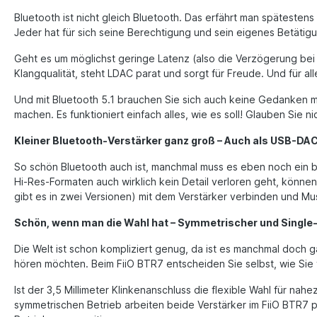
Bluetooth ist nicht gleich Bluetooth. Das erfährt man späteste
Jeder hat für sich seine Berechtigung und sein eigenes Betätigu
Geht es um möglichst geringe Latenz (also die Verzögerung be
Klangqualität, steht LDAC parat und sorgt für Freude. Und für al
Und mit Bluetooth 5.1 brauchen Sie sich auch keine Gedanken m
machen. Es funktioniert einfach alles, wie es soll! Glauben Sie 
Kleiner Bluetooth-Verstärker ganz groß – Auch als USB-DA
So schön Bluetooth auch ist, manchmal muss es eben noch ein bi
Hi-Res-Formaten auch wirklich kein Detail verloren geht, könn
gibt es in zwei Versionen) mit dem Verstärker verbinden und Mus
Schön, wenn man die Wahl hat – Symmetrischer und Singl
Die Welt ist schon kompliziert genug, da ist es manchmal doch
hören möchten. Beim FiiO BTR7 entscheiden Sie selbst, wie Sie v
Ist der 3,5 Millimeter Klinkenanschluss die flexible Wahl für na
symmetrischen Betrieb arbeiten beide Verstärker im FiiO BTR7