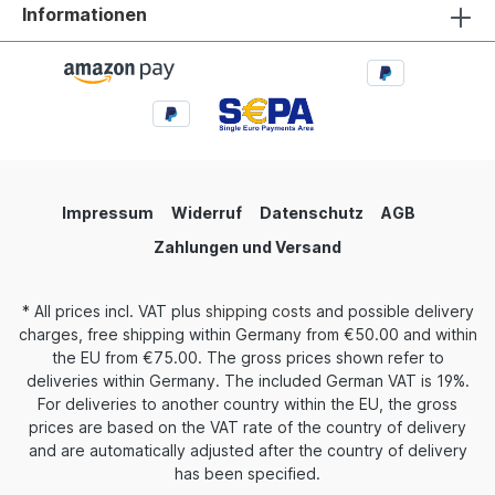
schwarzem Steg Grundfolie: Polyester Dicke der
Informationen
Grundfolie: 8 µm Dicke der Beschichtung: 5
µm Gesamtdicke: 13 µm Koerzitivfeldstärke: 370
Oe Sättigungs-Retentivität: 1480 G Oxid: Fe2O3G
Impressum
Widerruf
Datenschutz
AGB
Zahlungen und Versand
* All prices incl. VAT plus
shipping costs
and possible delivery
charges, free shipping within Germany from €50.00 and within
the EU from €75.00. The gross prices shown refer to
deliveries within Germany. The included German VAT is 19%.
For deliveries to another country within the EU, the gross
prices are based on the VAT rate of the country of delivery
and are automatically adjusted after the country of delivery
has been specified.