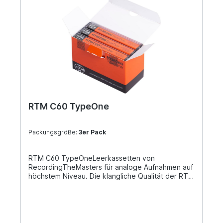
RTM C60 TypeOne
Packungsgröße:
3er Pack
RTM C60 TypeOneLeerkassetten von
RecordingTheMasters für analoge Aufnahmen auf
höchstem Niveau. Die klangliche Qualität der RTM
Kassetten ist auf höchstem Nieveau verschiebt
die Grenzen der analogen Aufnahmen.Die C60 &
C90 Serien basieren auf der legendären Studio
Master Bandformel (SM900) von BASF. Diese
Serien ermöglichen es dem Benutzer, Audio auf