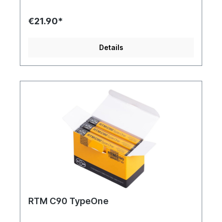
höchstem Niveau aufzunehmen und
wiederzugeben.Im Vergleich zu der RTM C60
€21.90*
Serie verfügt die RTM C90 Serie über eine etwas
dünnere Trägerschicht, dafür jedoch über eine
etwas dickere Magnetschicht. Als Folge dessen,
Details
verbessern sich bei einem Test im Akustiklabor
alle Messwerte bei der C90 mininal. Klanglich
macht das jedoch kaum einen Unterschied.Wer
den High-End Gedanken konsequent verfolgt ist
daher mit der C90 gut beraten. Alle Anderen sind
mit der C60 ebenfalls auf der sicheren Seite und
müssen keine Einbußen befürchten.Breite:
3,81mm / Länge: 87,5m Aufnahmezeit: 60/90 min
max Klare Kassette mit 5 Schrauben und
schwarzem Steg Grundfolie: Polyester Dicke der
Grundfolie: 12 µm Dicke der Beschichtung: 4,7
µm Gesamtdicke: 16,7 µmKoerzitivfeldstärke: 370
Oe Sättigungs-Retentivität: 1480 G
RTM C90 TypeOne